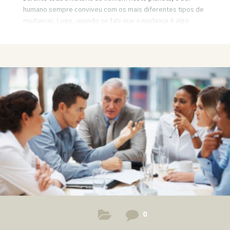
humano sempre conviveu com os mais diferentes tipos de
mudanças. Logo, quando se fala que a mudança é algo
novo, estamos redondamente enganados. O que mudou foi
a VELOCIDADE da mudança. Grandes transformações que
levavam décadas para acontecer hoje são possíveis de
serem vistas em menos de 24 meses. Empresas de
sucesso, que antigamente levavam anos e anos para
fecharem suas portas podem ver uma bancarrota batendo
na sua porta em menos de 1 ano.
0