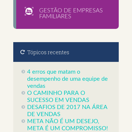
GESTÃO DE EMPRESAS
FAMILIARES
Tópicos recentes
4 erros que matam o
desempenho de uma equipe de
vendas
O CAMINHO PARA O
SUCESSO EM VENDAS
DESAFIOS DE 2017 NA ÁREA
DE VENDAS
META NÃO É UM DESEJO,
META É UM COMPROMISSO!