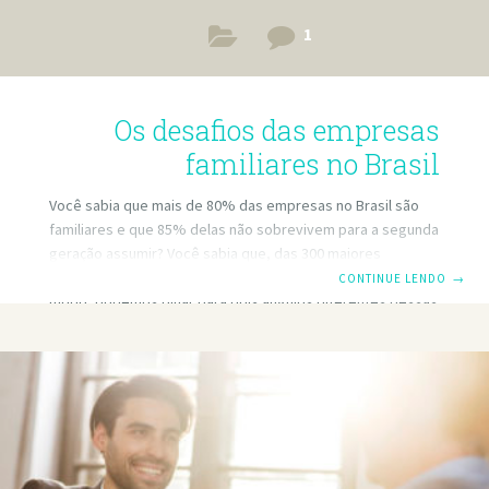
1
Os desafios das empresas
familiares no Brasil
Você sabia que mais de 80% das empresas no Brasil são
familiares e que 85% delas não sobrevivem para a segunda
geração assumir? Você sabia que, das 300 maiores
empresas brasileiras, 265 delas são familiares? Desse
CONTINUE LENDO
→
modo, podemos olhar para dois ângulos diferentes dessas
estatísticas…. O primeiro é que existe uma chance muito
grande de uma empresa familiar não poder ser passada
para uma nova geração assumir. A segunda é quebrar o
mito de que empresas familiares não funcionam, que não
existe como conciliar trabalho